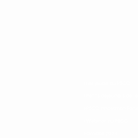
Les jeudis du PSCC
Petits déjeuners de 
PSCC Innovation For
Webinar du PSCC
Omidas 2024