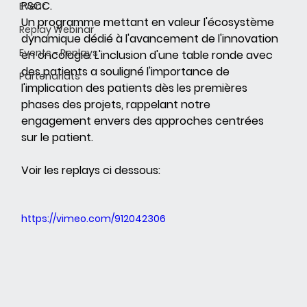
PSCC.
Event
Un programme mettant en valeur l'écosystème 
Replay Webinar
dynamique dédié à l'avancement de l'innovation 
Events - Replays
en oncologie. L'inclusion d'une table ronde avec 
des patients a souligné l'importance de 
Partenariats
l'implication des patients dès les premières 
phases des projets, rappelant notre 
engagement envers des approches centrées 
sur le patient.
Voir les replays ci dessous:
https://vimeo.com/912042306