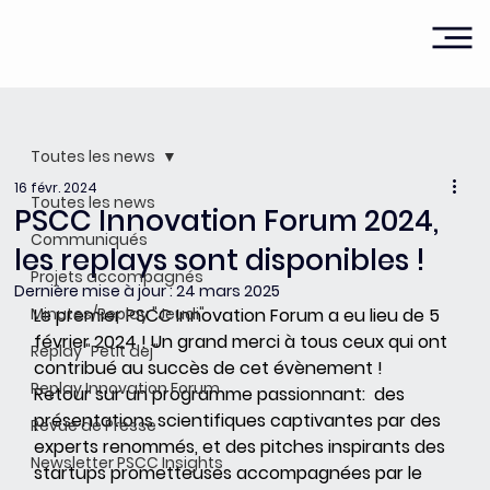
Toutes les news
16 févr. 2024
Toutes les news
PSCC Innovation Forum 2024,
Communiqués
les replays sont disponibles !
Projets accompagnés
Dernière mise à jour :
24 mars 2025
Minutes/Replay "Jeudi"
Le premier PSCC Innovation Forum a eu lieu de 5 
février 2024 ! Un grand merci à tous ceux qui ont 
Replay "Petit dej"
contribué au succès de cet évènement ! 
Replay Innovation Forum
Retour sur un programme passionnant:  des 
présentations scientifiques captivantes par des 
Revue de Presse
experts renommés, et des pitches inspirants des 
Newsletter PSCC Insights
startups prometteuses accompagnées par le 