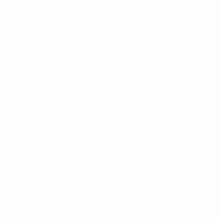
Campus Grand Parc
Plateformes technol
Interview projets a
Témoignages OncoEn
Conseil scientifique 