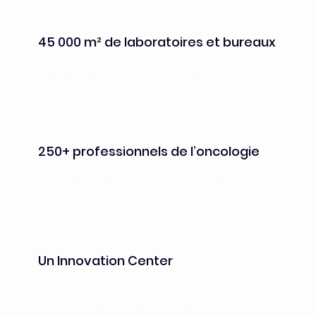
45 000 m² de laboratoires et bureaux
aujourd’hui opérationnels, pour atteindre 100 
000 m²  à horizon 2032
250+ professionnels de l’oncologie
acteurs industriels et académiques - déjà 
présents
Un Innovation Center
opéré par Kadans Science Partner :

laboratoires, bureaux équipés et 