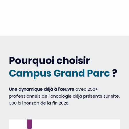
les phases amont de R&D, des espaces 
modulables de laboratoires et de bureaux 
pour les start-ups et entreprises en 
croissance, des solutions immobilières sur 
mesure pour des projets plus matures
Pourquoi choisir
Campus Grand Parc
?
Une dynamique déjà à l’œuvre
avec 250+
professionnels de l’oncologie déjà présents sur site.
300 à l’horizon de la fin 2026.