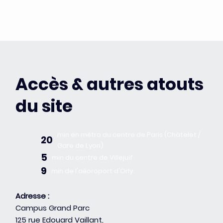
Accès & autres atouts
du site
min en métro du centre de Paris (Châtelet /
20
Gare de Lyon)
5
min du centre de Villejuif
9
min de l'aéoroport d'Orly
Adresse :
Campus Grand Parc
125 rue Edouard Vaillant,