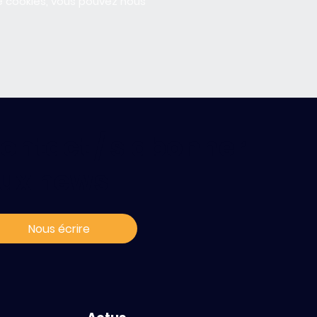
e cookies, vous pouvez nous
ontact / s'abonner
ux news
Nous écrire