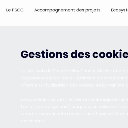
Le PSCC
Accompagnement des projets
Écosys
Gestions des cooki
Le site web de Paris-Saclay Cancer Cluster utilise
l'expérience utilisateur et optimiser les fonctionn
informe sur l'utilisation des cookies et la manière
Un cookie est un petit fichier texte enregistré sur 
tablette, smartphone) lorsque vous visitez un site
informations sur votre navigation et vos préférenc
expérience.