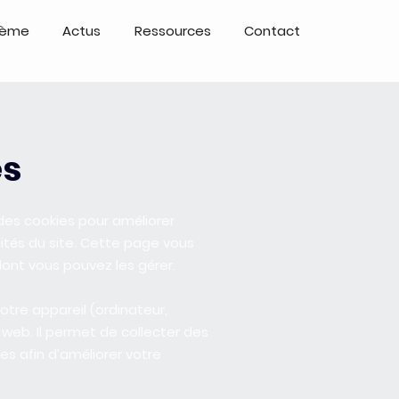
tème
Actus
Ressources
Contact
es
 des cookies pour améliorer
alités du site. Cette page vous
 dont vous pouvez les gérer.
votre appareil (ordinateur,
 web. Il permet de collecter des
es afin d’améliorer votre