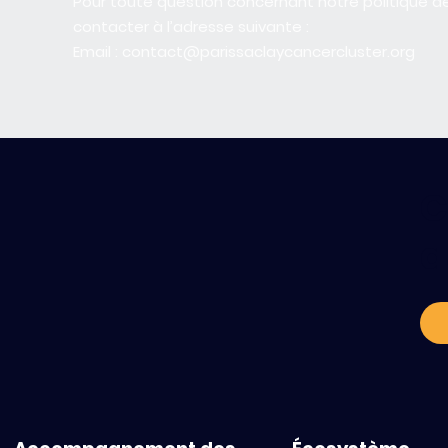
Pour toute question concernant notre politique d
contacter à l’adresse suivante :
Email : contact@parissaclaycancercluster.org
C
a