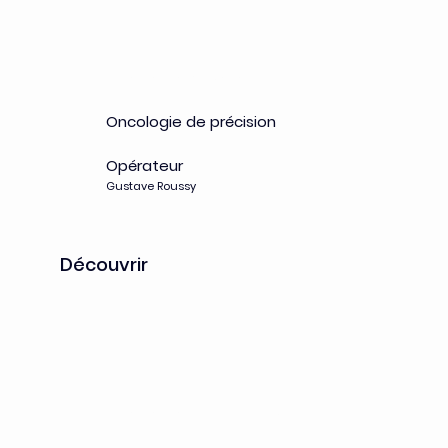
AMMICa Core Facilitie - Single Cell
Oncologie de précision
Opérateur
Gustave Roussy
Découvrir
AMMICa Core Facilities - Histopathology