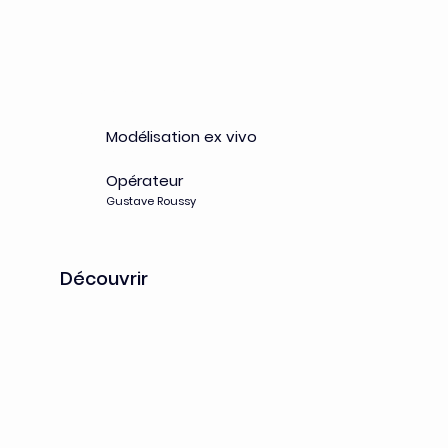
OrganoScreen
Modélisation ex vivo
Opérateur
Gustave Roussy
Découvrir
PathLab