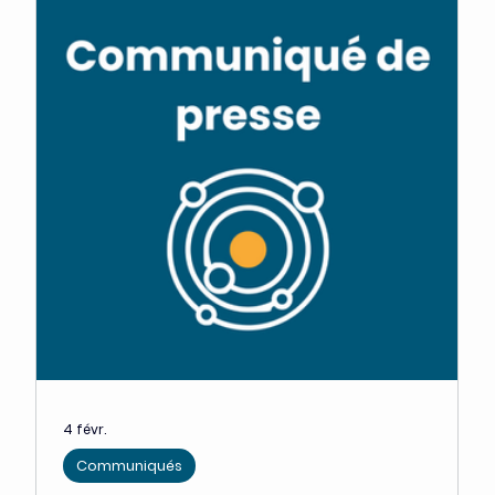
2 juin
Communiqués
Le Paris-Saclay Cancer Cluster
annonce les 10 lauréats du BOOST
Grant
Une subvention allant de 120 000€ à 250 000€
pour aider 10 start-ups en oncologie à fort
potentiel à franchir des jalons critiques de
création de valeur • Dans un contexte de
durcissement des conditions financières des
entreprises innovantes, le PSCC renforce son