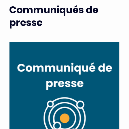
7 mars 2024
Challenges dans le domaine des
leucémies et maladies
apparentées - Institut Carnot
OPALE
Ce "Petit Dej de l'Ecosystème" a eu lieu le mardi 5
mars 2024. Dédié aux challenges dans le domaine
des leucémies et maladies...