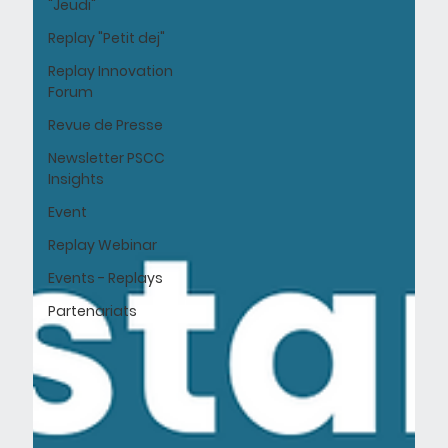
"Jeudi"
Replay "Petit dej"
Replay Innovation
Forum
Revue de Presse
Newsletter PSCC
Insights
Event
Replay Webinar
Events - Replays
Partenariats