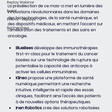
Replay Webinar
La présélection de ce mois-ci met en lumière des 
Event
innovations révolutionnaires dans les domaines 
des biotechnologies, de la santé numérique, et 
Events - Replays
des dispositifs médicaux, en mettant l'accent sur 
Partnerships
l'amélioration des traitements et des soins en 
oncologie.
BlueBees
 développe des immunothérapies 
first-in-class pour le traitement du cancer 
basées sur une technologie de rupture qui 
potentialise la capacité des anticorps à 
activer les cellules immunitaires.
Klineo
 propose une plateforme de santé 
numérique permettant une recherche 
intuitive, intelligente et rapide des essais 
cliniques, facilitant ainsi l'accès des patients 
à de nouvelles options thérapeutiques.
Inen Robotics
 crée des solutions robotisées 