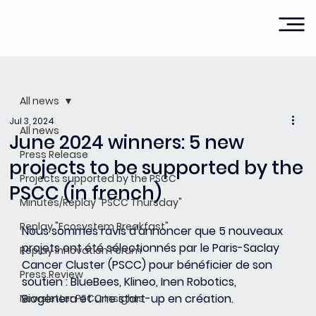
All news
Jul 3, 2024
All news
June 2024 winners: 5 new
Press Release
projects to be supported by the
Projects supported by the PSCC
PSCC (in french)
Minutes/Replay "PSCC Thursday"
Replay "Ecosystem Breakfast"
Nous sommes ravis d'annoncer que 5 nouveaux 
projets ont été sélectionnés par le Paris-Saclay 
Replay Innovation Forum
Cancer Cluster (PSCC) pour bénéficier de son 
Press Review
soutien : BlueBees, Klineo, Inen Robotics, 
Biogenera et une start-up en création.
Newsletter PSCC Insights