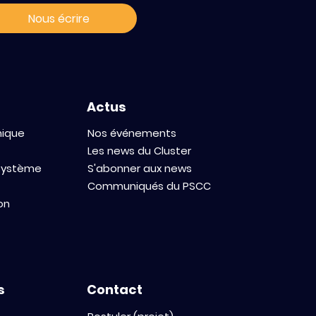
ccelerating
Nous écrire
 Antibody and
ry
Actus
mique
Nos événements
Les news du Cluster
osystème
S'abonner aux news
Communiqués du PSCC
on
s
Contact