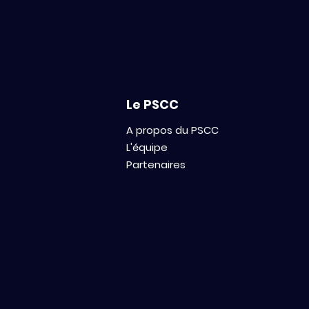
OC French Tech Seed de
la BPI pour amplifier la
levée de fonds
Le PSCC
A propos du PSCC
L'équipe
Partenaires