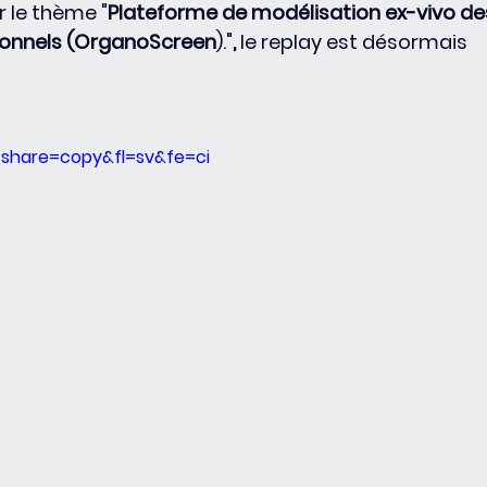
r le thème "
Plateforme de modélisation ex-vivo de
tionnels (OrganoScreen
).
"
,
 le replay est désormais 
?share=copy&fl=sv&fe=ci