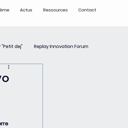
tème
Actus
Ressources
Contact
 "Petit dej"
Replay Innovation Forum
ays
Partenariats
vo
erre 