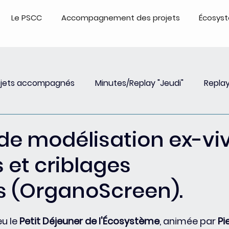
Le PSCC
Accompagnement des projets
Écosys
ojets accompagnés
Minutes/Replay "Jeudi"
Replay
Insights
Event
Replay Webinar
Events - Repl
de modélisation ex-vi
 et criblages
s (OrganoScreen).
u le 
Petit Déjeuner de l'Écosystème
, 
animée par 
Pi