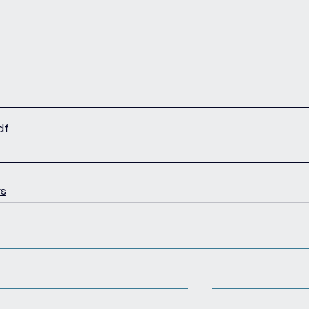
df
ys