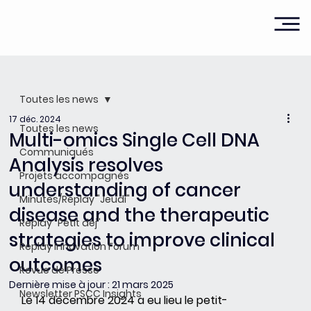
Toutes les news
17 déc. 2024
Toutes les news
Multi-omics Single Cell DNA
Communiqués
Analysis resolves
Projets accompagnés
understanding of cancer
Minutes/Replay "Jeudi"
disease and the therapeutic
Replay "Petit dej"
strategies to improve clinical
Replay Innovation Forum
outcomes
Revue de Presse
Dernière mise à jour :
21 mars 2025
Newsletter PSCC Insights
Le 14 décembre 2024 a eu lieu le petit-