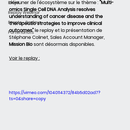
déjeuner de l'écosystème sur le thème : 
"Multi-
Event
omics Single Cell DNA Analysis resolves 
Replay Webinar
understanding of cancer disease and the 
Events - Replays
therapeutic strategies to improve clinical 
outcomes"
 le replay et la présentation de 
Partenariats
Stéphane Colinet, Sales Account Manager, 
Mission Bio
 sont désormais disponibles.
Voir le replay :
https://vimeo.com/1040114372/84b5d02ad7?
ts=0&share=copy