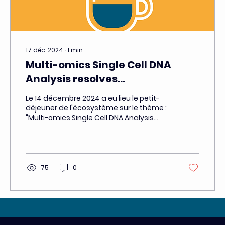
17 déc. 2024
∙
1
min
Multi-omics Single Cell DNA
Analysis resolves
understanding of cancer
Le 14 décembre 2024 a eu lieu le petit-
disease and the therapeutic
déjeuner de l'écosystème sur le thème :
"Multi-omics Single Cell DNA Analysis
strategies to improve clinical
resolves...
outcomes
75
0