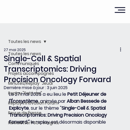
Toutes les news
27 mai 2025
Toutes les news
Single-Cell & Spatial
Communiqués
Transcriptomics: Driving
Projets accompagnés
Precision Oncology Forward
Minutes/Replay "Jeudi"
Dernière mise à jour :
3 juin 2025
Replay "Petit dej"
Le 27 mai 2025 a eu lieu le 
Petit Déjeuner de 
l'Écosystème
, animée par 
Alban Bessede de 
Replay Innovation Forum
Explicyte
, sur le thème "
Single-Cell & Spatial 
Revue de Presse
Transcriptomics: Driving Precision Oncology 
Forward
"
, le replay est désormais disponible
Newsletter PSCC Insights