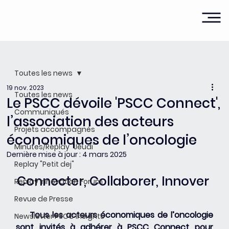
Toutes les news
19 nov. 2023
Toutes les news
Le PSCC dévoile 'PSCC Connect',
Communiqués
l’association des acteurs
Projets accompagnés
économiques de l’oncologie
Minutes/Replay "Jeudi"
Dernière mise à jour :
4 mars 2025
Replay "Petit dej"
Connecter, Collaborer, Innover 
Replay Innovation Forum
Revue de Presse
·    
Tous les acteurs économiques de l’oncologie 
Newsletter PSCC Insights
sont invités à adhérer à PSCC Connect pour 