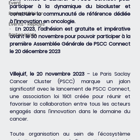
Event
participer à la dynamique du biocluster et 
Replay Webinar
construire la communauté de référence dédiée 
à l’innovation en oncologie.
Events - Replays
·  E
n 2023, l’adhésion est gratuite et impérative 
Partenariats
avant le 30 novembre pour pouvoir participer à la 
première Assemblée Générale de PSCC Connect 
le 20 décembre 2023
Villejuif, le 20 novembre 2023
 – Le Paris Saclay 
Cancer Cluster (PSCC) marque un jalon 
significatif avec le lancement de PSCC Connect, 
une association loi 1901 créée pour réunir et 
favoriser la collaboration entre tous les acteurs 
engagés dans l'innovation dans le domaine du 
cancer. 
Toute organisation au sein de l'écosystème 