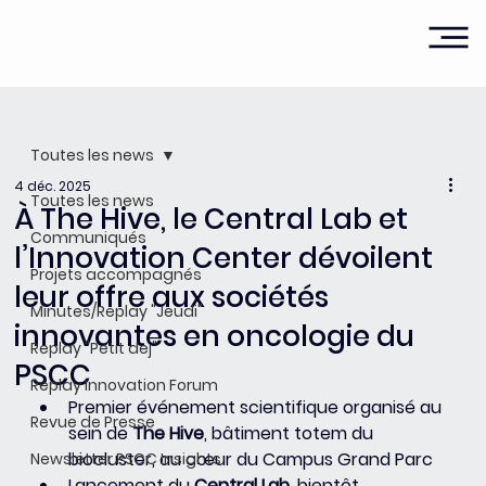
Toutes les news
4 déc. 2025
Toutes les news
À The Hive, le Central Lab et
Communiqués
l’Innovation Center dévoilent
Projets accompagnés
leur offre aux sociétés
Minutes/Replay "Jeudi"
innovantes en oncologie du
Replay "Petit dej"
PSCC
Replay Innovation Forum
Premier événement scientifique organisé au 
Revue de Presse
sein de 
The Hive
, bâtiment totem du 
biocluster, au cœur du Campus Grand Parc 
Newsletter PSCC Insights
Lancement du 
Central Lab
, bientôt 