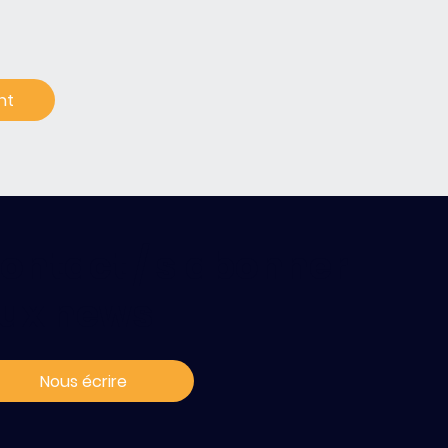
ontact / s'abonner
ux news
Nous écrire