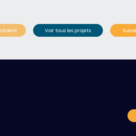
écédent
Voir tous les projets
C
a