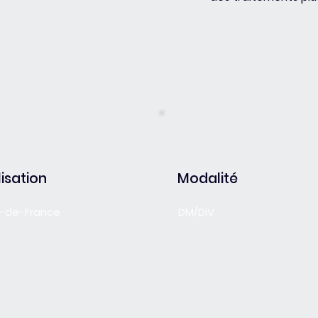
isation
Modalité
le-de-France
DM/DiV