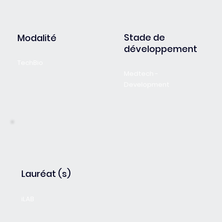
Stade de
Modalité
développement
TechBio
Medtech -
Development
Lauréat (s)
iLAB