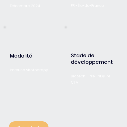
FR - Île-de-France
Décembre 2024
Stade de
Modalité
développement
Immuno virotherapy
Biotech - Pre-IND/Pre-
CTA