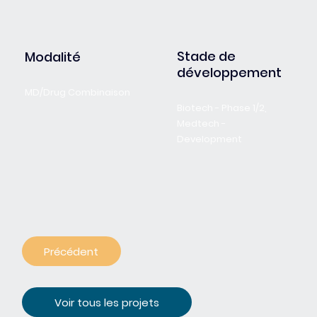
Stade de
Modalité
développement
MD/Drug Combinaison
Biotech - Phase 1/2,
Medtech -
Development
Précédent
Voir tous les projets