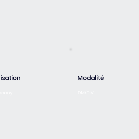
isation
Modalité
uscany
DM/DiV