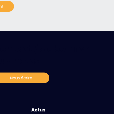
ontact / s'abonner
ux news
Nous écrire
Actus