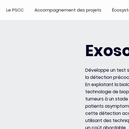
Le PSCC
Accompagnement des projets
Écosys
Exos
Développe un test s
la détection précoc
En exploitant la bi
technologie de biops
tumeurs à un stade
patients asymptomat
cette détection acc
utilisant des techn
un coût abordable.