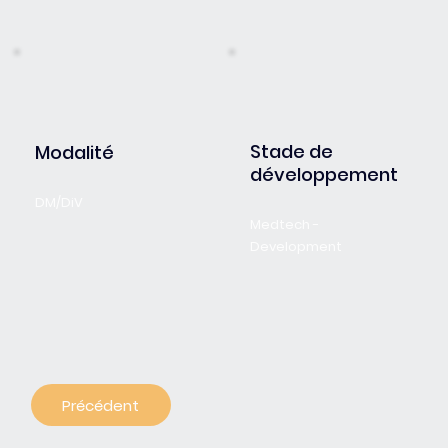
Stade de
Modalité
développement
DM/DiV
Medtech -
Development
Précédent