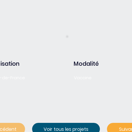
isation
Modalité
le-de-France
Vaccine
écédent
Voir tous les projets