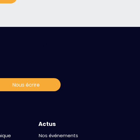
ontact / s'abonner
ux news
Nous écrire
Actus
mique
Nos événements