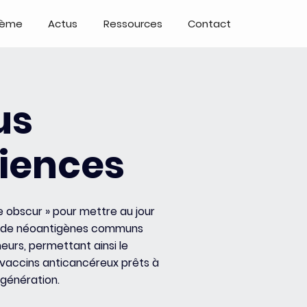
tème
Actus
Ressources
Contact
us
ciences
e obscur » pour mettre au jour
e de néoantigènes communs
eurs, permettant ainsi le
accins anticancéreux prêts à
 génération.