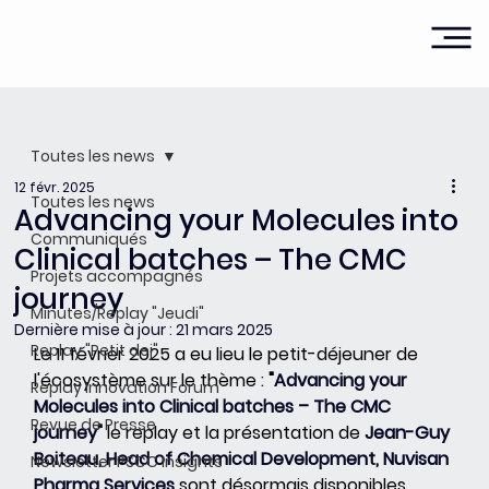
Toutes les news
12 févr. 2025
Toutes les news
Advancing your Molecules into
Communiqués
Clinical batches – The CMC
Projets accompagnés
journey
Minutes/Replay "Jeudi"
Dernière mise à jour :
21 mars 2025
Replay "Petit dej"
Le 11 février 2025 a eu lieu le petit-déjeuner de 
l'écosystème sur le thème : 
"
Advancing your 
Replay Innovation Forum
Molecules into Clinical batches – The CMC 
Revue de Presse
journey
"
 le replay et la présentation de
Jean-Guy 
Boiteau, Head of Chemical Development, Nuvisan 
Newsletter PSCC Insights
Pharma Services
 sont désormais disponibles.