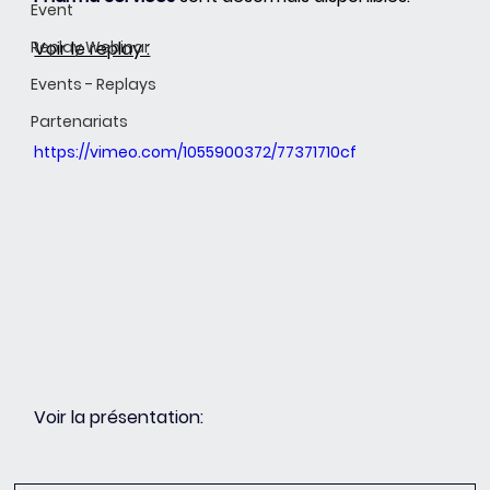
Event
Replay Webinar
Voir le replay :
Events - Replays
Partenariats
https://vimeo.com/1055900372/77371710cf
Voir la présentation: 