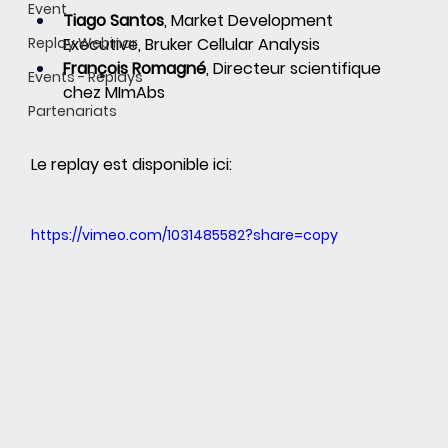
Event
Tiago Santos
, Market Development 
Replay Webinar
Executive, Bruker Cellular Analysis
François Romagné
, Directeur scientifique 
Events - Replays
chez MImAbs
Partenariats
Le replay est disponible ici:
https://vimeo.com/1031485582?share=copy