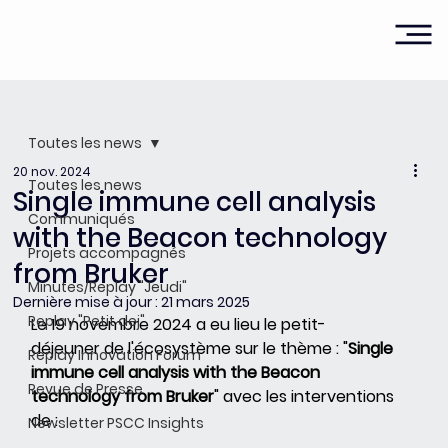
Toutes les news
20 nov. 2024
Toutes les news
Single immune cell analysis
Communiqués
with the Beacon technology
Projets accompagnés
from Bruker
Minutes/Replay "Jeudi"
Dernière mise à jour :
21 mars 2025
Replay "Petit dej"
Le 19 novembre 2024 a eu lieu le petit-
déjeuner de l'écosystème sur le thème : "
Single 
Replay Innovation Forum
immune cell analysis with the Beacon 
Revue de Presse
technology from Bruker
" avec les interventions 
de :
Newsletter PSCC Insights