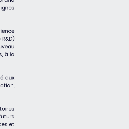
ignes 
ience 
 R&D) 
uveau 
 à la 
é aux 
tion, 
oires 
uturs 
es et 