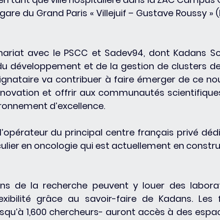
gare du Grand Paris « Villejuif – Gustave Roussy » (l
nariat avec le PSCC et Sadev94, dont Kadans Sc
du développement et de la gestion de clusters de
ignataire va contribuer à faire émerger de ce no
innovation et offrir aux communautés scientifiques,
vironnement d’excellence. 
’opérateur du principal centre français privé dédi
culier en oncologie qui est actuellement en construc
ons de la recherche peuvent y louer des laborat
exibilité grâce au savoir-faire de Kadans. Les f
squ’à 1,600 chercheurs- auront accès à des espac