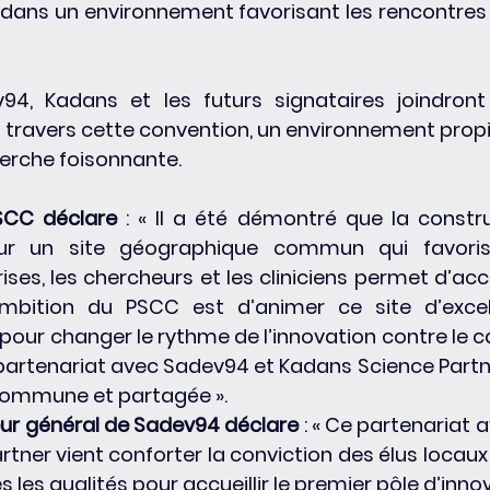
dans un environnement favorisant les rencontres e
4, Kadans et les futurs signataires joindront 
travers cette convention, un environnement propi
rche foisonnante. 
PSCC déclare 
: « Il a été démontré que la constru
ur un site géographique commun qui favorise
ses, les chercheurs et les cliniciens permet d’accé
’ambition du PSCC est d’animer ce site d’excel
pour changer le rythme de l’innovation contre le ca
artenariat avec Sadev94 et Kadans Science Partne
commune et partagée ».
eur général de Sadev94 déclare
 : « Ce partenariat a
ner vient conforter la conviction des élus locaux 
tes les qualités pour accueillir le premier pôle d’inno