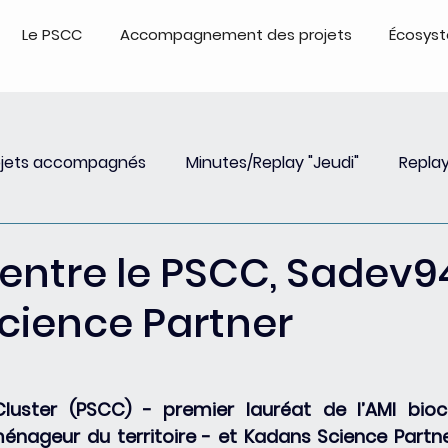
Le PSCC
Accompagnement des projets
Écosys
ojets accompagnés
Minutes/Replay "Jeudi"
Replay
Insights
Event
Replay Webinar
Events - Repl
 entre le PSCC, Sadev9
cience Partner
luster (PSCC) - premier lauréat de l’AMI biocl
nageur du territoire - et Kadans Science Partne