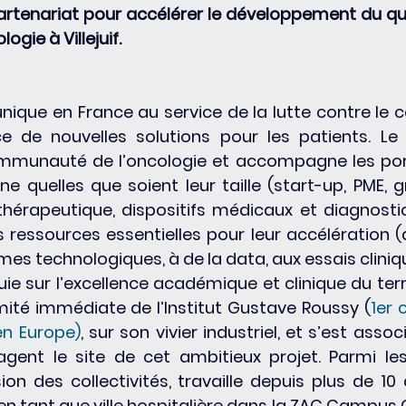
rtenariat pour accélérer le développement du qua
ogie à Villejuif. 
unique en France au service de la lutte contre le c
e de nouvelles solutions pour les patients. Le
mmunauté de l’oncologie et accompagne les por
 quelles que soient leur taille (start-up, PME, g
(thérapeutique, dispositifs médicaux et diagnostic
es ressources essentielles pour leur accélération (
es technologiques, à de la data, aux essais cliniques
ie sur l’excellence académique et clinique du territ
té immédiate de l’Institut Gustave Roussy (
1er 
en Europe)
, sur son vivier industriel, et s’est assoc
ent le site de cet ambitieux projet. Parmi les
on des collectivités, travaille depuis plus de 10 
if en tant que ville hospitalière dans la ZAC Campus 