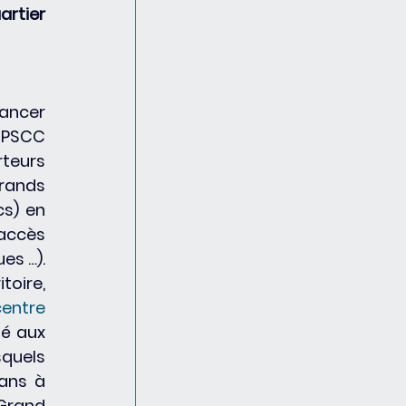
rtier 
ancer 
 PSCC 
teurs 
rands 
s) en 
accès 
 …).  
oire, 
centre 
ié aux 
quels 
ans à 
Grand 