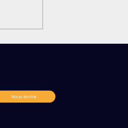
ontact / s'abonner
ux news
e Paris-Saclay
lay Cancer
Nous écrire
) s’allient
er les
eptech en