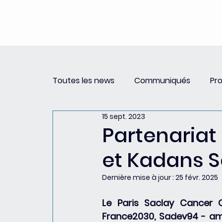
Toutes les news
Communiqués
Pr
15 sept. 2023
Revue de Presse
Newsletter PSCC 
Partenariat
et Kadans S
Dernière mise à jour :
25 févr. 2025
Le Paris Saclay Cancer C
France2030, Sadev94 - amé