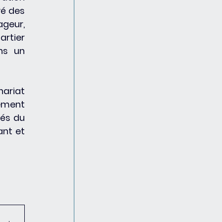
é des 
geur, 
rtier 
s un 
nariat 
ment 
s du 
nt et 