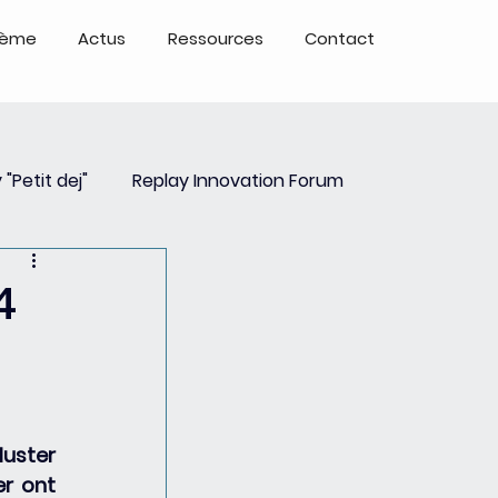
tème
Actus
Ressources
Contact
 "Petit dej"
Replay Innovation Forum
ays
Partenariats
4
uster 
r ont 