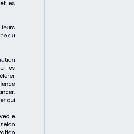
t les 
leurs 
ce au 
ction 
 les 
lérer 
lence 
ncer. 
r qui 
vec le 
selon 
vation 