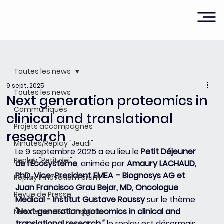
Toutes les news
9 sept. 2025
Toutes les news
Next generation proteomics in
Communiqués
clinical and translational
Projets accompagnés
research
Minutes/Replay "Jeudi"
Le 9 septembre 2025 a eu lieu le 
Petit Déjeuner 
Replay "Petit dej"
de l'Écosystème
, animée par 
Amaury LACHAUD, 
PhD, Vice-President EMEA – Biognosys AG et 
Replay Innovation Forum
Juan Francisco Grau Bejar, MD, Oncologue 
Revue de Presse
Medical - Institut Gustave Roussy
 sur le thème 
"
Next generation proteomics in clinical and 
Newsletter PSCC Insights
translational research
"
,
 le replay est désormais 