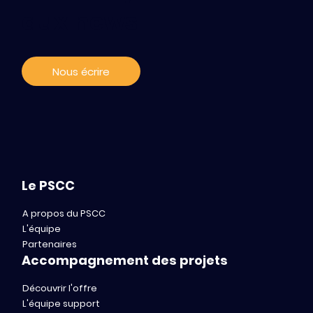
Introducing MIPP: The Modelling,
aux news
ImmunoProfiling and Pharmacology
Platform for Translational Innovation
Nous écrire
Le PSCC
A propos du PSCC
L'équipe
Partenaires
Accompagnement des projets
Découvrir l'offre
L'équipe support