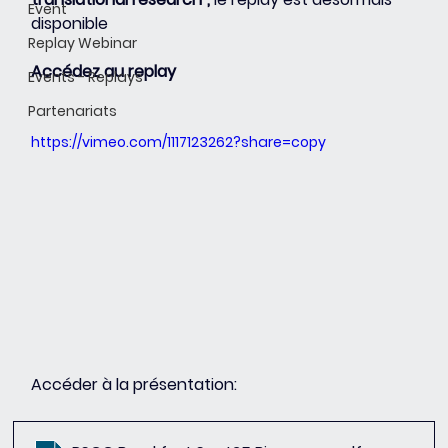
Event
disponible
Replay Webinar
Accédez au replay
Events - Replays
Partenariats
https://vimeo.com/1117123262?share=copy
Accéder à la présentation: 