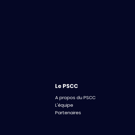
Les Echos - A Villejuif, le
cluster de l'oncologie
prend de l'ampleur
Le PSCC
A propos du PSCC
L'équipe
Partenaires