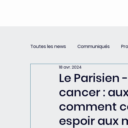
Toutes les news
Communiqués
Pr
18 avr. 2024
Revue de Presse
Newsletter PSCC 
Le Parisien 
cancer : aux
comment ce
espoir aux