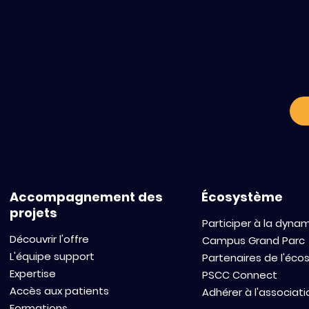
C
a
Mind Health - Le PSCC
L'Express - V
dévoile ses ambitions
au cœur du "
pour 2026
Cancer Clust
cet incubate
plus vite
Accompagnement des
Écosystème
projets
Participer à la dyna
Découvrir l'offre
Campus Grand Parc
L'équipe support
Partenaires de l'éc
Expertise
PSCC Connect
Accès aux patients
Adhérer à l'associati
Formations