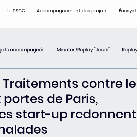
Le PSCC
Accompagnement des projets
Écosys
ojets accompagnés
Minutes/Replay "Jeudi"
Replay
Insights
Event
Replay Webinar
Events - Repl
- Traitements contre le
 portes de Paris,
s start-up redonnent
 malades