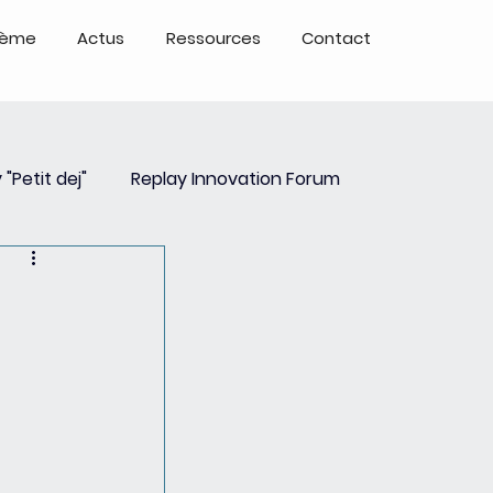
tème
Actus
Ressources
Contact
 "Petit dej"
Replay Innovation Forum
ays
Partenariats