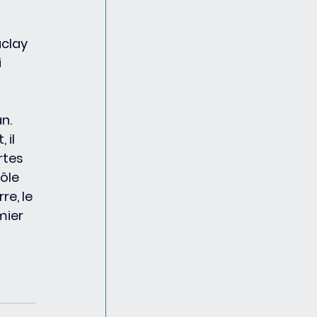
aclay 
 
n. 
il 
rtes 
ôle 
e, le 
mier 