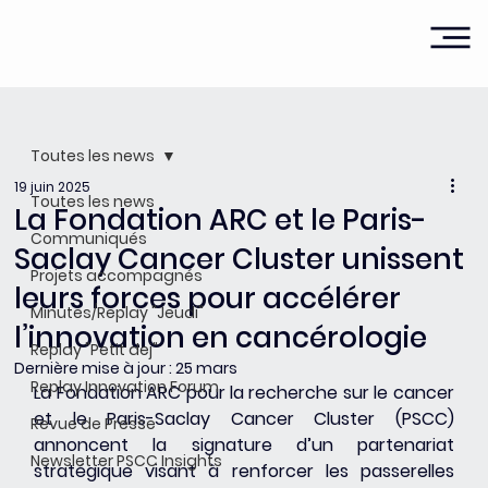
Toutes les news
19 juin 2025
Toutes les news
La Fondation ARC et le Paris-
Communiqués
Saclay Cancer Cluster unissent
Projets accompagnés
leurs forces pour accélérer
Minutes/Replay "Jeudi"
l’innovation en cancérologie
Replay "Petit dej"
Dernière mise à jour :
25 mars
Replay Innovation Forum
La Fondation ARC pour la recherche sur le cancer 
et le Paris-Saclay Cancer Cluster (PSCC) 
Revue de Presse
annoncent la signature d’un partenariat 
Newsletter PSCC Insights
stratégique visant à renforcer les passerelles 