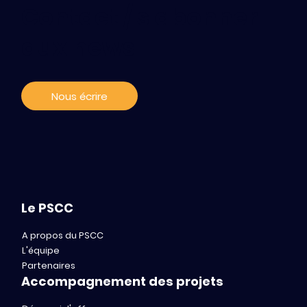
Contact / s'abonner
Le Paris-Saclay Cancer Cluster
aux news
annonce les 10 lauréats du BOOST
Grant
Nous écrire
Le PSCC
A propos du PSCC
L'équipe
Partenaires
Accompagnement des projets