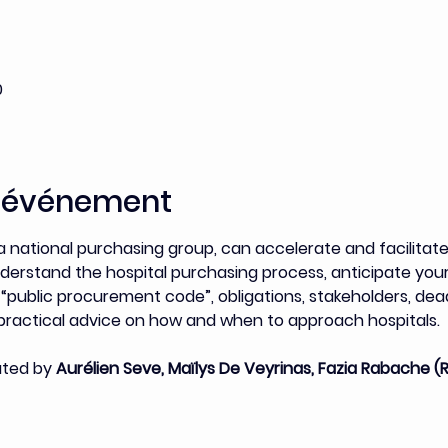
0
l'événement
 national purchasing group, can accelerate and facilitate
nderstand the hospital purchasing process, anticipate you
 “public procurement code”, obligations, stakeholders, dea
 practical advice on how and when to approach hospitals.
ated by 
Aurélien Seve, Maïlys De Veyrinas, Fazia Rabache (