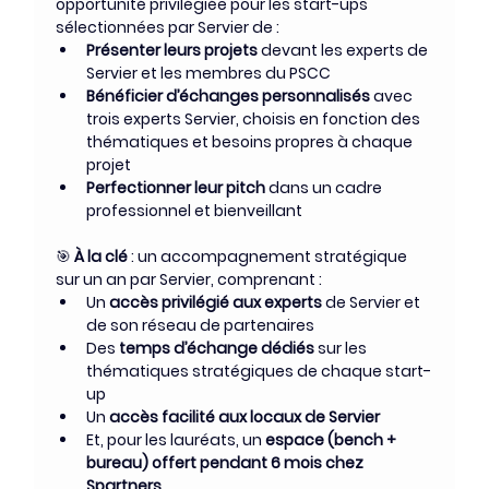
opportunité privilégiée pour les start-ups 
sélectionnées par Servier de :
Présenter leurs projets
 devant les experts de 
Servier et les membres du PSCC
Bénéficier d’échanges personnalisés
 avec 
trois experts Servier, choisis en fonction des 
thématiques et besoins propres à chaque 
projet
Perfectionner leur pitch
 dans un cadre 
professionnel et bienveillant
🎯 
À la clé
 : un accompagnement stratégique 
sur un an par Servier, comprenant :
Un 
accès privilégié aux experts
 de Servier et 
de son réseau de partenaires
Des 
temps d’échange dédiés
 sur les 
thématiques stratégiques de chaque start-
up
Un 
accès facilité aux locaux de Servier
Et, pour les lauréats, un 
espace (bench + 
bureau) offert pendant 6 mois chez 
Spartners