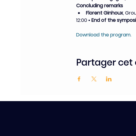
Concluding remarks
Florent Ginhoux
, Gro
12:00 ▪ 
End o﻿f the sympos
Download the program.
Partager ce