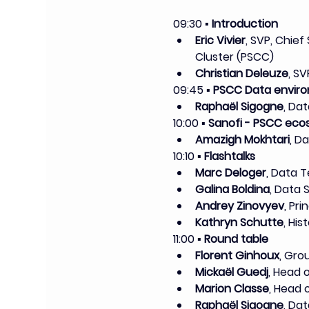
09:30 
▪ Introduction
Eric Vivier
, SVP, Chief
Cluster (PSCC)
Christian Deleuze
, S
09:45 ▪ 
PSCC Data envir
Raphaël Sigogne
, Da
10:00 ▪ 
Sanofi - PSCC eco
Amazigh Mokhtari
, D
10:10 
▪ Flashtalks
Marc Deloger
, Data 
Galina Boldina
, Data S
Andrey Zinovyev
, Pri
Kathryn Schutte
, Hi
11:00 
▪ Round table
Florent Ginhoux
, Gro
Mickaël Guedj
, Head 
Marion Classe
, Head 
Raphaël Sigogne
, Da