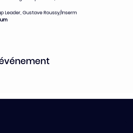
up Leader, Gustave Roussy/Inserm
ium
t événement
C