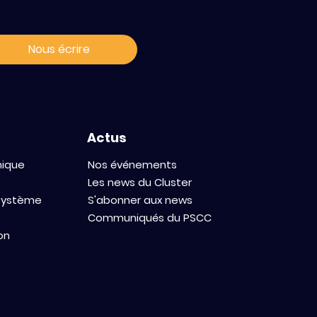
ux news
Nous écrire
Actus
mique
Nos événements
Les news du Cluster
osystème
S'abonner aux news
Communiqués du PSCC
on