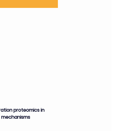
ation proteomics in 
nce mechanisms