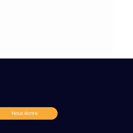
ontact / s'abonner
ux news
Nous écrire