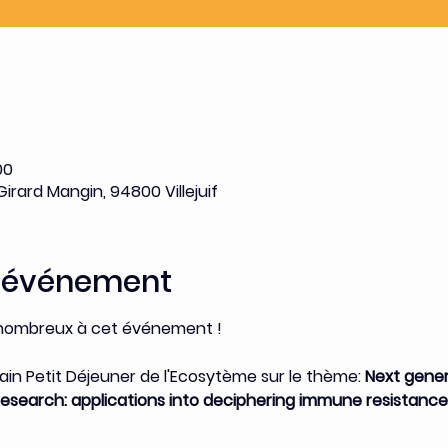
00
Girard Mangin, 94800 Villejuif
l'événement
 nombreux à cet événement !
in Petit Déjeuner de l'Ecosytème sur le thème:
 Next gener
l research: applications into deciphering immune resista