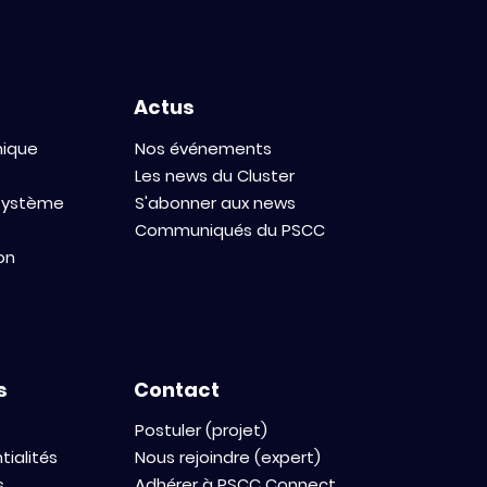
Actus
mique
Nos événements
Les news du Cluster
osystème
S'abonner aux news
Communiqués du PSCC
on
s
Contact
Postuler (projet)
tialités
Nous rejoindre (expert)
s
Adhérer à PSCC Connect