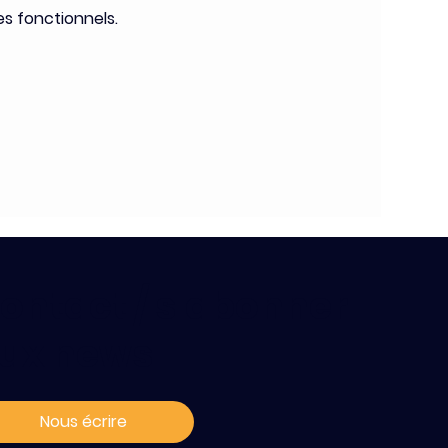
s fonctionnels.
ontact / s'abonner
ux news
Nous écrire