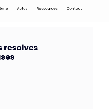
tème
Actus
Ressources
Contact
s resolves
ases