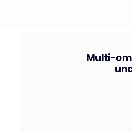
Multi-omi
und