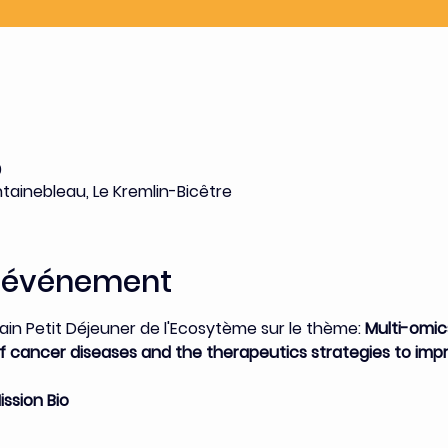
0
tainebleau, Le Kremlin-Bicêtre
l'événement
in Petit Déjeuner de l'Ecosytème sur le thème: 
Multi-omic
f cancer diseases and the therapeutics strategies to imp
ssion Bio