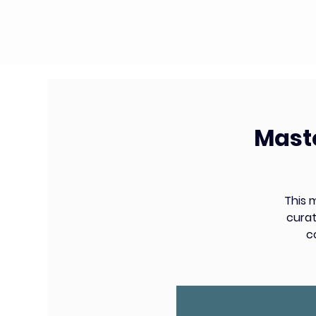
Maste
This 
curat
c