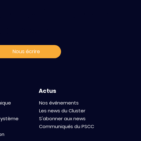
ontact / s'abonner
ux news
Nous écrire
Actus
mique
Nos événements
Les news du Cluster
osystème
S'abonner aux news
Communiqués du PSCC
on