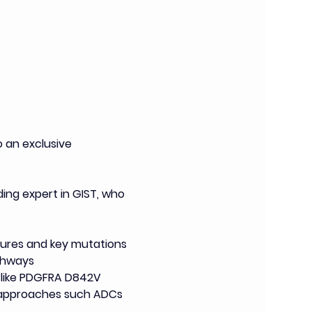
an exclusive 
ading expert in GIST, who 
tures and key mutations
thways
s like PDGFRA D842V
l approaches such ADCs