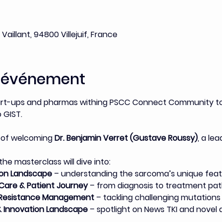
Vaillant, 94800 Villejuif, France
l'événement
art-ups and pharmas withing PSCC Connect Community to 
 GIST. 
e of welcoming 
Dr. Benjamin Verret (Gustave Roussy)
, a le
he masterclass will dive into:
ion Landscape
 – understanding the sarcoma’s unique fea
Care & Patient Journey
 – from diagnosis to treatment pa
& Resistance Management
 – tackling challenging mutation
& Innovation Landscape
 – spotlight on News TKI and nove