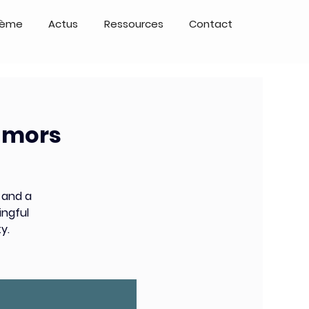
tème
Actus
Ressources
Contact
tumors
 and a
ingful
y.