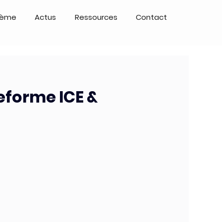
tème
Actus
Ressources
Contact
eforme ICE &