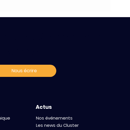
ontact / s'abonner
ux news
Nous écrire
Actus
mique
Nos événements
Les news du Cluster