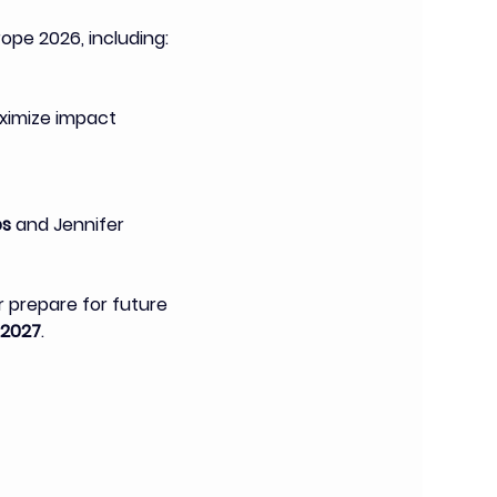
rope 2026, including:
aximize impact
os
 and Jennifer 
r prepare for future 
 2027
.