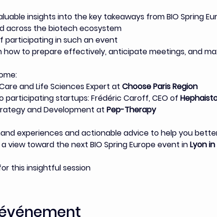
valuable insights into the key takeaways from BIO Spring Eu
ed across the biotech ecosystem
f participating in such an event
n how to prepare effectively, anticipate meetings, and m
come:
 Care and Life Sciences Expert at
 Choose Paris Region
 participating startups: Frédéric Caroff, CEO of 
Hephaist
trategy and Development at 
Pep-Therapy
sthand experiences and actionable advice to help you bette
h a view toward the next BIO Spring Europe event in 
Lyon in
r this insightful session
t événement