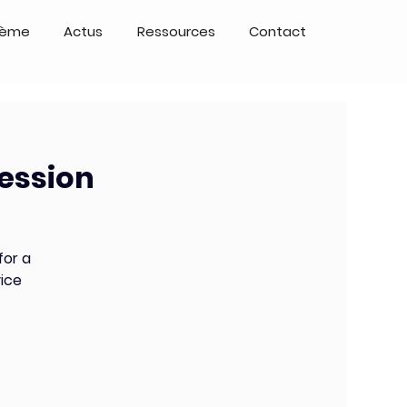
tème
Actus
Ressources
Contact
Session
for a
vice