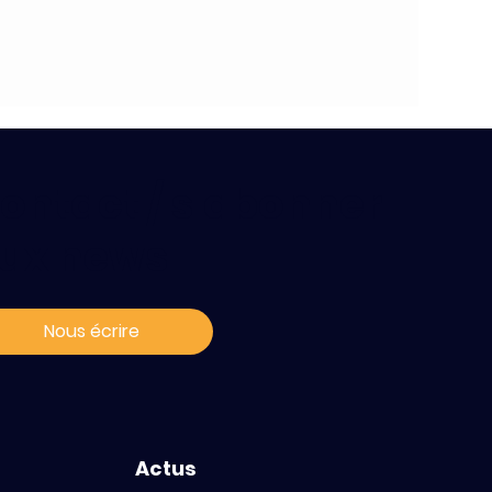
ontact / s'abonner
ux news
Nous écrire
Actus