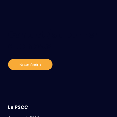
Contact / s'abonner
aux news
Nous écrire
Le PSCC