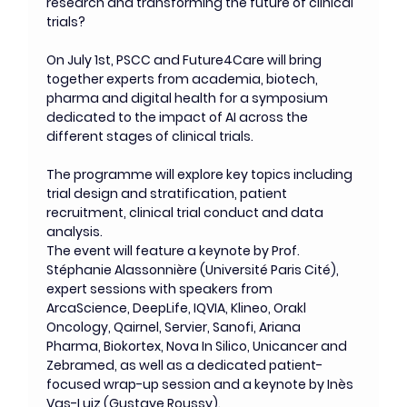
research and transforming the future of clinical 
trials?
On July 1st, PSCC and Future4Care will bring 
together experts from academia, biotech, 
pharma and digital health for a symposium 
dedicated to the impact of AI across the 
different stages of clinical trials.
The programme will explore key topics including 
trial design and stratification, patient 
recruitment, clinical trial conduct and data 
analysis.
The event will feature a keynote by Prof. 
Stéphanie Alassonnière (Université Paris Cité), 
expert sessions with speakers from 
ArcaScience, DeepLife, IQVIA, Klineo, Orakl 
Oncology, Qairnel, Servier, Sanofi, Ariana 
Pharma, Biokortex, Nova In Silico, Unicancer and 
Zebramed, as well as a dedicated patient-
focused wrap-up session and a keynote by Inès 
Vas-Luiz (Gustave Roussy).