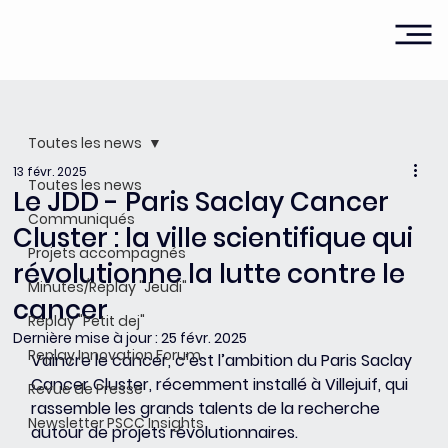
Toutes les news
13 févr. 2025
Toutes les news
Le JDD - Paris Saclay Cancer
Communiqués
Cluster : la ville scientifique qui
Projets accompagnés
révolutionne la lutte contre le
Minutes/Replay "Jeudi"
cancer
Replay "Petit dej"
Dernière mise à jour :
25 févr. 2025
Replay Innovation Forum
Vaincre le cancer, c’est l’ambition du Paris Saclay 
Cancer Cluster, récemment installé à Villejuif, qui 
Revue de Presse
rassemble les grands talents de la recherche 
Newsletter PSCC Insights
autour de projets révolutionnaires.