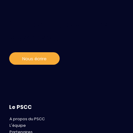
Contact / s'abonner
Mind Health - Le PSCC dévoile ses
aux news
ambitions pour 2026
Nous écrire
Le PSCC
A propos du PSCC
L'équipe
Partenaires