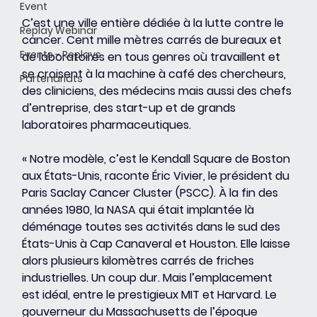
Event
C’est une ville entière dédiée à la lutte contre le 
Replay Webinar
cancer. Cent mille mètres carrés de bureaux et 
Events - Replays
de laboratoires en tous genres où travaillent et 
se croisent à la machine à café des chercheurs, 
Partenariats
des cliniciens, des médecins mais aussi des chefs 
d’entreprise, des start-up et de grands 
laboratoires pharmaceutiques.
« Notre modèle, c’est le Kendall Square de Boston 
aux États-Unis, raconte Éric Vivier, le président du 
Paris Saclay Cancer Cluster (PSCC). À la fin des 
années 1980, la NASA qui était implantée là 
déménage toutes ses activités dans le sud des 
États-Unis à Cap Canaveral et Houston. Elle laisse 
alors plusieurs kilomètres carrés de friches 
industrielles. Un coup dur. Mais l’emplacement 
est idéal, entre le prestigieux MIT et Harvard. Le 
gouverneur du Massachusetts de l’époque 