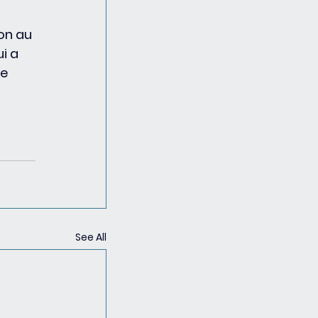
on au 
i a 
e 
See All