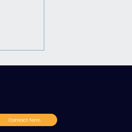
ontact / Subscribe to
ur news
isite exclusive
Paris-Saclay
Contact form
er" : "Grâce à