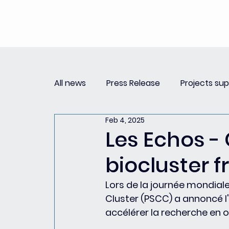
All news
Press Release
Projects su
Feb 4, 2025
Replay Innovation Forum
Press Re
Les Echos - 
biocluster f
Partnerships
Lors de la journée mondiale
Cluster (PSCC) a annoncé l'
accélérer la recherche en o