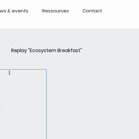
ws & events
Ressources
Contact
Replay "Ecosystem Breakfast"
Event
Events - Replays
 
 