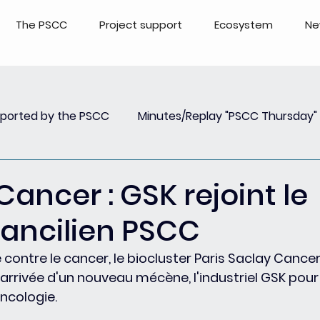
The PSCC
Project support
Ecosystem
Ne
pported by the PSCC
Minutes/Replay "PSCC Thursday"
view
Newsletter PSCC Insights
Replay Webinar
Cancer : GSK rejoint le
rancilien PSCC
 contre le cancer, le biocluster Paris Saclay Cancer
arrivée d'un nouveau mécène, l'industriel GSK pour
ncologie.