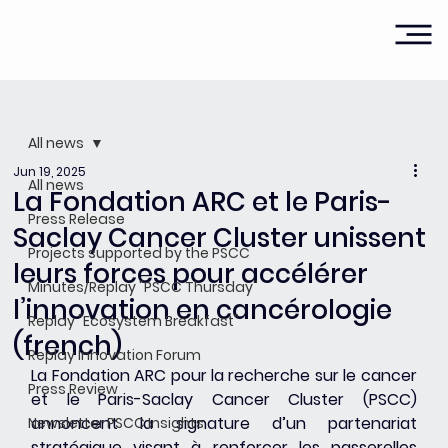
All news
Jun 19, 2025
All news
La Fondation ARC et le Paris-
Press Release
Saclay Cancer Cluster unissent
Projects supported by the PSCC
leurs forces pour accélérer
Minutes/Replay "PSCC Thursday"
l’innovation en cancérologie
Replay "Ecosystem Breakfast"
(french)
Replay Innovation Forum
La Fondation ARC pour la recherche sur le cancer 
Press Review
et le Paris-Saclay Cancer Cluster (PSCC) 
annoncent la signature d’un partenariat 
Newsletter PSCC Insights
stratégique visant à renforcer les passerelles 