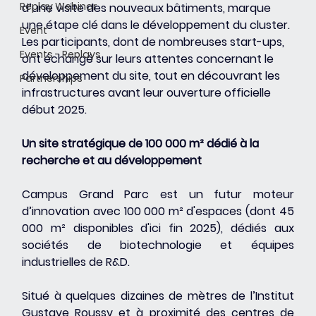
Replay Webinar
d’une visite des nouveaux bâtiments, marque 
une étape clé dans le développement du cluster. 
Event
Les participants, dont de nombreuses start-ups, 
Events - Replays
ont échangé sur leurs attentes concernant le 
développement du site, tout en découvrant les 
Partnerships
infrastructures avant leur ouverture officielle 
début 2025.
Un site stratégique de 100 000 m² dédié à la 
recherche et au développement
Campus Grand Parc est un futur moteur 
d’innovation avec 100 000 m² d'espaces (dont 45 
000 m² disponibles d'ici fin 2025), dédiés aux 
sociétés de biotechnologie et équipes 
industrielles de R&D.
Situé à quelques dizaines de mètres de l’Institut 
Gustave Roussy et à proximité des centres de 