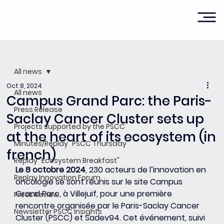
All news
Oct 8, 2024
All news
Campus Grand Parc: the Paris-
Press Release
Saclay Cancer Cluster sets up
Projects supported by the PSCC
at the heart of its ecosystem (in
Minutes/Replay "PSCC Thursday"
french)
Replay "Ecosystem Breakfast"
Le 8 octobre 2024
, 230 acteurs de l’innovation en 
Replay Innovation Forum
oncologie se sont réunis sur le site Campus 
Grand Parc, à Villejuif, pour une première 
Press Review
rencontre organisée par le Paris-Saclay Cancer 
Newsletter PSCC Insights
Cluster (PSCC) et Sadev94. Cet événement, suivi 