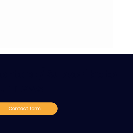
ontact / Subscribe to
ur news
Contact form