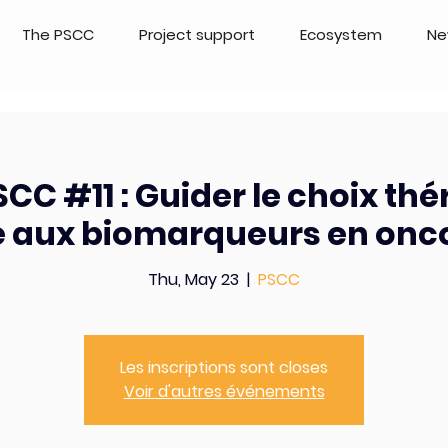
The PSCC
Project support
Ecosystem
Ne
SCC #11 : Guider le choix th
 aux biomarqueurs en onc
Thu, May 23
  |  
PSCC
Les inscriptions sont closes
Voir d'autres événements