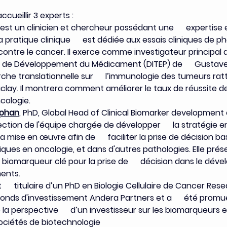
cueillir 3 experts :
 est un clinicien et chercheur possédant une      expertise
pratique clinique      est dédiée aux essais cliniques de p
ontre le cancer. Il exerce comme investigateur principal d’e
 de Développement du Médicament (DITEP) de      Gustav
he translationnelle sur      l’immunologie des tumeurs rat
 Saclay. Il montrera comment améliorer le taux de réussite des
cologie.
ephan
, PhD, Global Head of Clinical Biomarker development ch
ection de l'équipe chargée de développer      la stratégie e
 mise en œuvre afin de      faciliter la prise de décision b
iniques en oncologie, et dans d'autres pathologies. Elle prése
 biomarqueur clé pour la prise de      décision dans le dév
ents.
t      titulaire d’un PhD en Biologie Cellulaire de Cancer Researc
fonds d'investissement Andera Partners et a      été promu
e la perspective      d’un investisseur sur les biomarqueurs 
s sociétés de biotechnologie