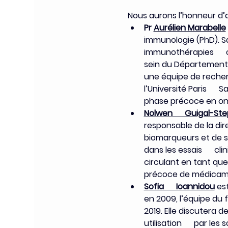
Nous aurons l’honneur d’ac
Pr 
Aurélien Marabelle
immunologie (PhD). Sa 
immunothérapies      c
sein du Département
une équipe de recherc
l’Université Paris     
phase précoce en on
Nolwen      Guigal-St
responsable de la dir
biomarqueurs et de sa
dans les essais      cl
circulant en tant que
précoce de médicam
Sofia      Ioannidou
 es
en 2009, l’équipe du 
2019. Elle discutera d
utilisation      par le