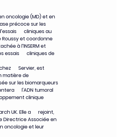
 en oncologie (MD) et en 
hase précoce sur les 
ssais      cliniques au 
e Roussy et coordonne 
tachée à l’INSERM et 
 essais      cliniques de 
ez      Servier, est 
n matière de 
asée sur les biomarqueurs 
ntera      l'ADN tumoral 
eloppement clinique 
h UK. Elle a      rejoint, 
e Directrice Associée en 
en oncologie et leur 