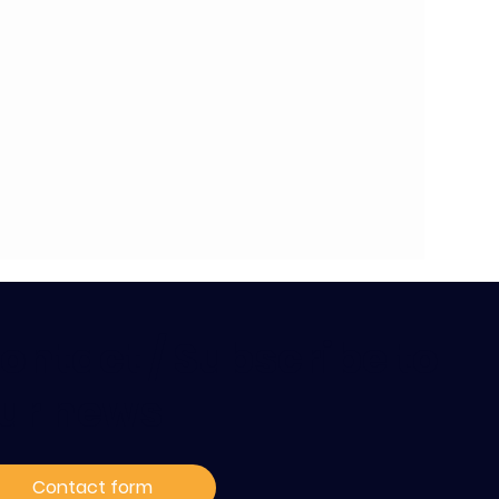
ontact / Subscribe to
ur news
Contact form