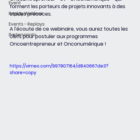
Event
forment les porteurs de projets innovants à des 
Replay Webinar
stades précoces.  
Events - Replays
A l'écoute de ce webinaire, vous aurez toutes les 
Partenariats
clefs pour postuler aux programmes 
Oncoentrepreneur et Onconumérique ! 
https://vimeo.com/997807164/d840667de3?
share=copy