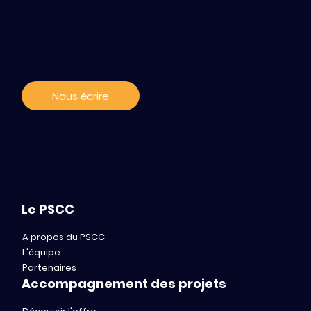
Contact / s'abonner
Pediatric Cancers: what to anticipate
aux news
and what ressources are available
Nous écrire
Le PSCC
A propos du PSCC
L'équipe
Partenaires
Accompagnement des projets