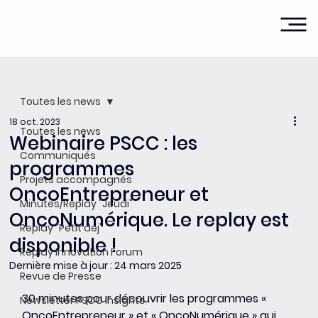
Toutes les news
18 oct. 2023
Toutes les news
Webinaire PSCC : les
Communiqués
programmes
Projets accompagnés
OncoEntrepreneur et
Minutes/Replay "Jeudi"
OncoNumérique. Le replay est
Replay "Petit dej"
disponible !
Replay Innovation Forum
Dernière mise à jour :
24 mars 2025
Revue de Presse
30 minutes pour découvrir les programmes « 
Newsletter PSCC Insights
OncoEntrepreneur » et « OncoNumérique » qui 