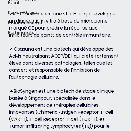
Event
Replay Webinar
🔹GMT Science est une start-up qui développe 
un diagnostic in vitro à base de microbiome 
Events - Replays
marqué CE pour prédire la réponse aux 
Partenariats
inhibiteurs de points de contrôle immunitaire.
🔹Osasuna est une biotech qui développe des 
AcMs neutralisant ACBP/DBI, qui a été fortement 
élevé dans diverses pathologies, telles que les 
cancers et responsable de l'inhibition de 
l'autophagie cellulaire.
🔹BioSyngen est une biotech de stade clinique 
basée à Singapour, spécialisée dans le 
développement de thérapies cellulaires 
innovantes (Chimeric Antigen Receptor T-cell 
(CAR-T), T-cell Receptor T-cell (TCR-T), et 
Tumor-Infiltrating Lymphocytes (TIL)) pour le 