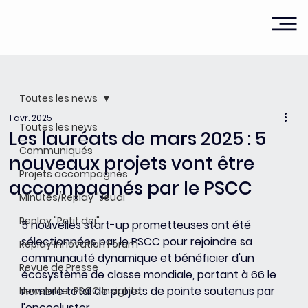
Toutes les news
1 avr. 2025
Toutes les news
Les lauréats de mars 2025 : 5
Communiqués
nouveaux projets vont être
Projets accompagnés
accompagnés par le PSCC
Minutes/Replay "Jeudi"
Replay "Petit dej"
5 nouvelles start-up prometteuses ont été 
sélectionnées par le PSCC pour rejoindre sa 
Replay Innovation Forum
communauté dynamique et bénéficier d'un 
Revue de Presse
écosystème de classe mondiale, portant à 66 le 
nombre total de projets de pointe soutenus par 
Newsletter PSCC Insights
l'oncocluster.