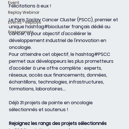
Event
Félicitations à eux ! 
Replay Webinar
Le Paris Saclay Cancer Cluster (PSCC), premier et 
Events - Replays
unique hashtag#biocluster français dédié au 
Partenariats
cancer, a pour objectif d'accélérer le 
développement industriel de l'innovation en 
oncologie.
Pour atteindre cet objectif, le hashtag#PSCC 
permet aux développeurs les plus prometteurs 
d'accéder à une offre complète : experts, 
réseaux, accès aux financements, données, 
échantillons, technologies, infrastructures, 
formations, laboratoires....
Déjà 31 projets de pointe en oncologie 
sélectionnés et soutenus !
Rejoignez les rangs des projets sélectionnés