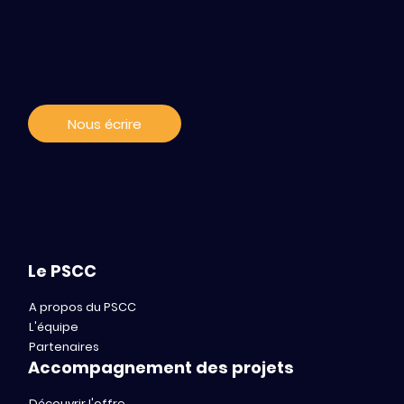
Contact / s'abonner
De nouvelles start-ups rejoignent le
aux news
programme BOOST du PSCC
Nous écrire
Le PSCC
A propos du PSCC
L'équipe
Partenaires
Accompagnement des projets
Découvrir l'offre