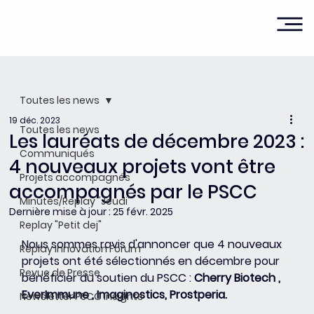
Toutes les news
19 déc. 2023
Toutes les news
Les lauréats de décembre 2023 :
Communiqués
4 nouveaux projets vont être
Projets accompagnés
accompagnés par le PSCC
Minutes/Replay "Jeudi"
Dernière mise à jour :
25 févr. 2025
Replay "Petit dej"
Nous sommes ravis d'annoncer que 4 nouveaux 
Replay Innovation Forum
projets ont été sélectionnés en décembre pour 
Revue de Presse
bénéficier du soutien du PSCC : 
Cherry Biotech , 
EverImmune , Imaginostics, Prostperia.
Newsletter PSCC Insights