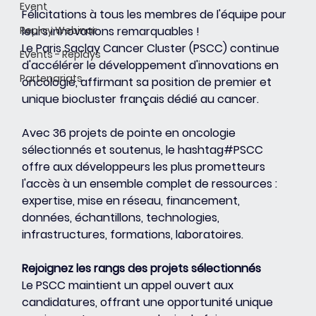
Event
Félicitations à tous les membres de l'équipe pour 
Replay Webinar
leurs innovations remarquables ! 
Le Paris Saclay Cancer Cluster (PSCC) continue 
Events - Replays
d'accélérer le développement d'innovations en 
Partenariats
oncologie, affirmant sa position de premier et 
unique biocluster français dédié au cancer. 
Avec 36 projets de pointe en oncologie 
sélectionnés et soutenus, le hashtag#PSCC 
offre aux développeurs les plus prometteurs 
l'accès à un ensemble complet de ressources : 
expertise, mise en réseau, financement, 
données, échantillons, technologies, 
infrastructures, formations, laboratoires.
Rejoignez les rangs des projets sélectionnés
Le PSCC maintient un appel ouvert aux 
candidatures, offrant une opportunité unique 