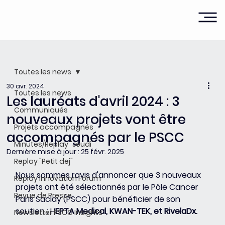
Toutes les news
30 avr. 2024
Toutes les news
Les lauréats d'avril 2024 : 3
Communiqués
nouveaux projets vont être
Projets accompagnés
accompagnés par le PSCC
Minutes/Replay "Jeudi"
Dernière mise à jour :
25 févr. 2025
Replay "Petit dej"
Nous sommes ravis d'annoncer que 3 nouveaux 
Replay Innovation Forum
projets ont été sélectionnés par le Pôle Cancer 
Revue de Presse
Paris Saclay (PSCC) pour bénéficier de son 
soutien : H
EPTA Medical, KWAN-TEK, et RivelaDx. 
Newsletter PSCC Insights