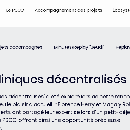
Le PSCC
Accompagnement des projets
Écosys
ojets accompagnés
Minutes/Replay "Jeudi"
Replay
Insights
Event
Replay Webinar
Events - Repl
liniques décentralisés
ues décentralisés' a été exploré lors de cette renco
 le plaisir d'accueillir Florence Herry et Magaly Ro
erts ont partagé leur expertise lors d'un petit-déj
u PSCC, offrant ainsi une opportunité précieuse 
.