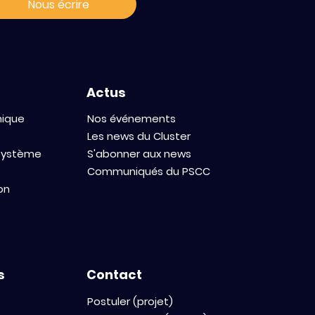
Nous écrire
nnovation in
Actus
mique
Nos événements
Les news du Cluster
osystème
S'abonner aux news
Communiqués du PSCC
on
s
Contact
Postuler (projet)