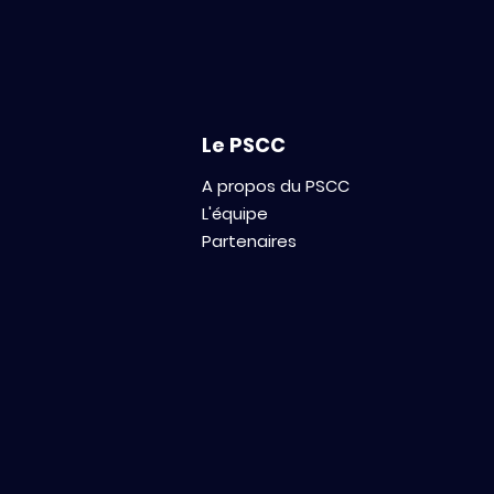
Therapeutic Antibody and
ADC Discovery
Le PSCC
A propos du PSCC
L'équipe
Partenaires