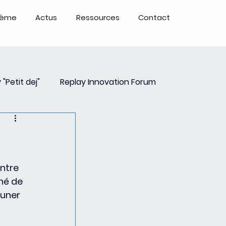
tème
Actus
Ressources
Contact
 "Petit dej"
Replay Innovation Forum
ays
Partenariats
ntre 
hé de 
euner 