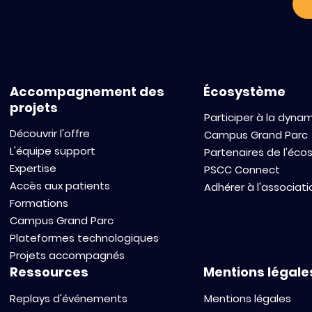
ImmunoProfiling and
accelerate i
Pharmacology Platform
oncology.
for Translational
Innovation
Accompagnement des
Écosystème
projets
Participer à la dyna
Découvrir l'offre
Campus Grand Parc
L'équipe support
Partenaires de l'éc
Expertise
PSCC Connect
Accès aux patients
Adhérer à l'associati
Formations
Campus Grand Parc
Plateformes technologiques
Projets accompagnés
Ressources
Mentions légale
Replays d'événements
Mentions légales