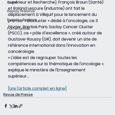
supérieur et Recherche), François Braun (Santé) 
Event
et Roland Lescure (Industrie) ont fait le 
Replay Webinar
déplacement à Villejuif pour le lancement du 
Events - Replays
premier « Biocluster » dédié à l’oncologie, ce 3 
février. Baptisé Paris Saclay Cancer Cluster 
Partenariats
(PSCC), ce « pôle d’excellence », créé autour de 
Gustave-Roussy (GR), doit devenir un site de 
référence international dans l'innovation en 
cancérologie.
« L'idée est de regrouper toutes les 
compétences sur la thématique de l'oncologie », 
explique le ministère de l'Enseignement 
supérieur...
[Lire l'article complet en ligne]
Revue de Presse