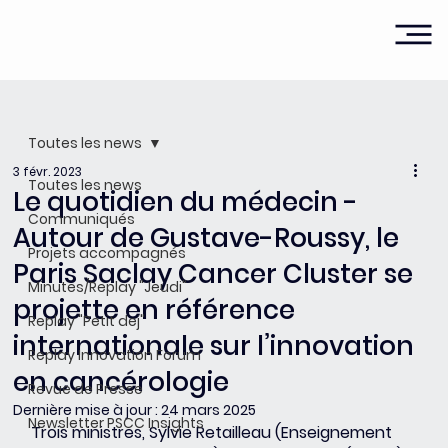
Toutes les news
3 févr. 2023
Toutes les news
Le quotidien du médecin -
Communiqués
Autour de Gustave-Roussy, le
Projets accompagnés
Paris Saclay Cancer Cluster se
Minutes/Replay "Jeudi"
projette en référence
Replay "Petit dej"
internationale sur l’innovation
Replay Innovation Forum
en cancérologie
Revue de Presse
Dernière mise à jour :
24 mars 2025
Newsletter PSCC Insights
Trois ministres, Sylvie Retailleau (Enseignement 