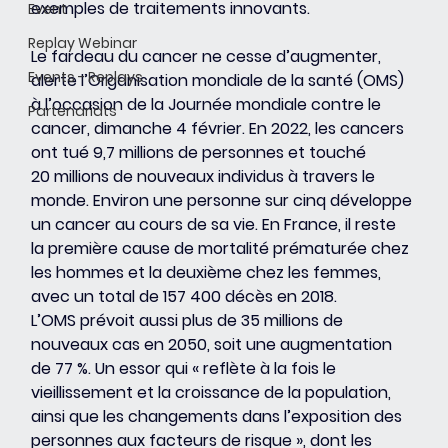
exemples de traitements innovants.
Event
Replay Webinar
Le fardeau du cancer ne cesse d’augmenter, 
Events - Replays
alerte l’Organisation mondiale de la santé (OMS) 
à l’occasion de la Journée mondiale contre le 
Partenariats
cancer, dimanche 4 février. En 2022, les cancers 
ont tué 9,7 millions de personnes et touché 
20 millions de nouveaux individus à travers le 
monde. Environ une personne sur cinq développe 
un cancer au cours de sa vie. En France, il reste 
la première cause de mortalité prématurée chez 
les hommes et la deuxième chez les femmes, 
avec un total de 157 400 décès en 2018.
L’OMS prévoit aussi plus de 35 millions de 
nouveaux cas en 2050, soit une augmentation 
de 77 %. Un essor qui « reflète à la fois le 
vieillissement et la croissance de la population, 
ainsi que les changements dans l’exposition des 
personnes aux facteurs de risque », dont les 