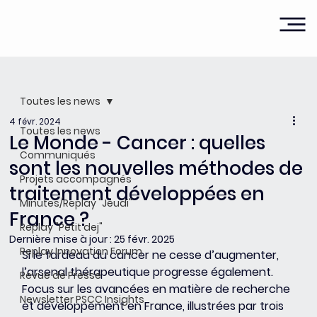
Toutes les news
4 févr. 2024
Toutes les news
Le Monde - Cancer : quelles
Communiqués
sont les nouvelles méthodes de
Projets accompagnés
traitement développées en
Minutes/Replay "Jeudi"
France ?
Replay "Petit dej"
Dernière mise à jour :
25 févr. 2025
Replay Innovation Forum
Si le fardeau du cancer ne cesse d’augmenter, 
l’arsenal thérapeutique progresse également. 
Revue de Presse
Focus sur les avancées en matière de recherche 
Newsletter PSCC Insights
et développement en France, illustrées par trois 